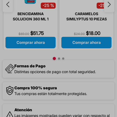
-
25 %
-
25 %
BENCIDAMINA
CARAMELOS
SOLUCION 360 ML 1
SIMILYPTUS 10 PIEZAS
PIEZA
$
51
.
75
$
18
.
00
$
69
.
00
$
24
.
00
Comprar ahora
Comprar ahora
Formas de Pago
Distintas opciones de pago con total seguridad.
Compra 100% segura
Tus compras están totalmente protegidas.
Atención
Las imágenes mostradas pueden variar con respecto al