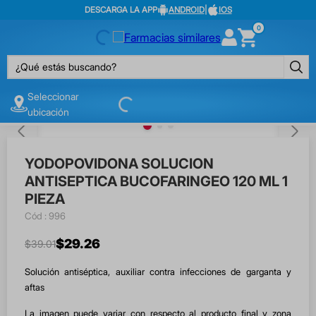
DESCARGA LA APP
ANDROID
|
IOS
0
¿Qué estás buscando?
Seleccionar
ubicación
YODOPOVIDONA SOLUCION
ANTISEPTICA BUCOFARINGEO 120 ML 1
PIEZA
:
996
$
29
.
26
$
39
.
01
Solución antiséptica, auxiliar contra infecciones de garganta y
aftas
La imagen puede variar con respecto al producto final y zona