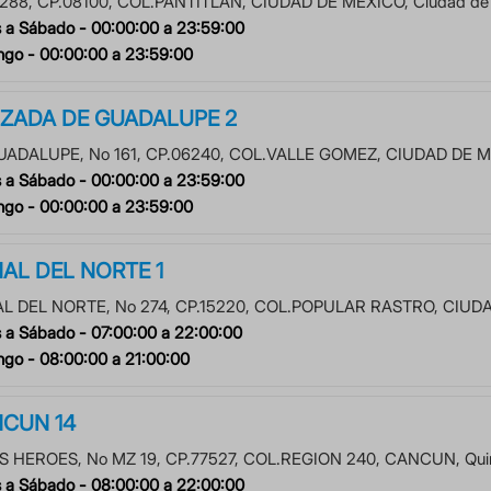
288
, CP.
08100
, COL.
PANTITLAN
,
CIUDAD DE MEXICO
,
Ciudad de
 a Sábado -
00:00:00
a
23:59:00
ngo -
00:00:00
a
23:59:00
ZADA DE GUADALUPE 2
UADALUPE
, No
161
, CP.
06240
, COL.
VALLE GOMEZ
,
CIUDAD DE 
 a Sábado -
00:00:00
a
23:59:00
ngo -
00:00:00
a
23:59:00
AL DEL NORTE 1
L DEL NORTE
, No
274
, CP.
15220
, COL.
POPULAR RASTRO
,
CIUDA
 a Sábado -
07:00:00
a
22:00:00
ngo -
08:00:00
a
21:00:00
CUN 14
S HEROES
, No
MZ 19
, CP.
77527
, COL.
REGION 240
,
CANCUN
,
Qui
 a Sábado -
08:00:00
a
22:00:00