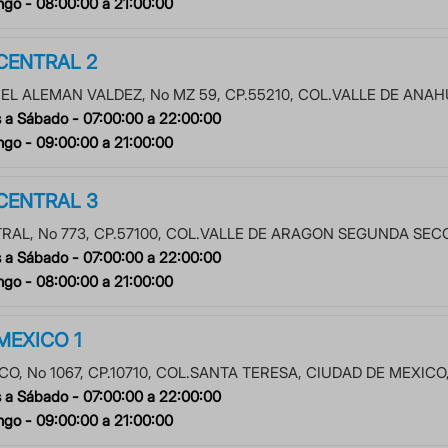
ngo -
08:00:00
a
21:00:00
 CENTRAL 2
EL ALEMAN VALDEZ
, No
MZ 59
, CP.
55210
, COL.
VALLE DE ANAH
 a Sábado -
07:00:00
a
22:00:00
ngo -
09:00:00
a
21:00:00
 CENTRAL 3
TRAL
, No
773
, CP.
57100
, COL.
VALLE DE ARAGON SEGUNDA SEC
 a Sábado -
07:00:00
a
22:00:00
ngo -
08:00:00
a
21:00:00
 MEXICO 1
CO
, No
1067
, CP.
10710
, COL.
SANTA TERESA
,
CIUDAD DE MEXICO
 a Sábado -
07:00:00
a
22:00:00
ngo -
09:00:00
a
21:00:00