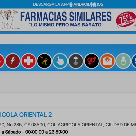
DESCARGA LA APP
ANDROID
|
IOS
?
ICOLA ORIENTAL 2
20
, No
285
, CP.
08500
, COL.
AGRICOLA ORIENTAL
,
CIUDAD DE M
 a Sábado -
00:00:00
a
23:59:00