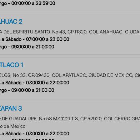
ngo -
00:00:00
a
23:59:00
HUAC 2
A DEL ESPIRITU SANTO
, No
43
, CP.
11320
, COL.
ANAHUAC
,
CIUDA
 a Sábado -
07:00:00
a
22:00:00
ngo -
09:00:00
a
21:00:00
TLACO 1
ELOS
, No
33
, CP.
09430
, COL.
APATLACO
,
CIUDAD DE MEXICO
,
Ci
 a Sábado -
07:00:00
a
22:00:00
ngo -
09:00:00
a
21:00:00
ZAPAN 3
 DE GUADALUPE
, No
53 MZ 122LT 3
, CP.
52920
, COL.
CERRO GR
o de México
 a Sábado -
07:00:00
a
22:00:00