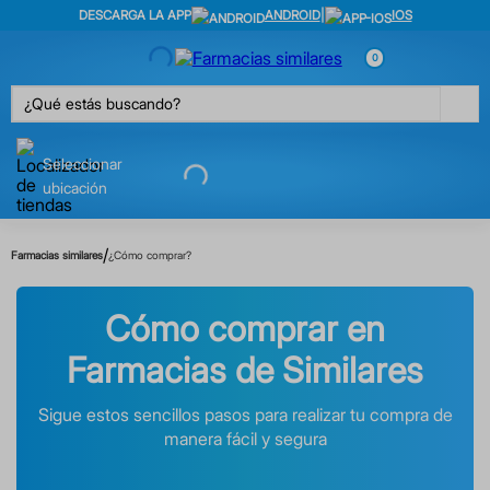
DESCARGA LA APP
ANDROID
|
IOS
0
¿Qué estás buscando?
Seleccionar
ubicación
/
Farmacias similares
¿Cómo comprar?
Cómo comprar en
Farmacias de Similares
Sigue estos sencillos pasos para realizar tu compra de
manera fácil y segura