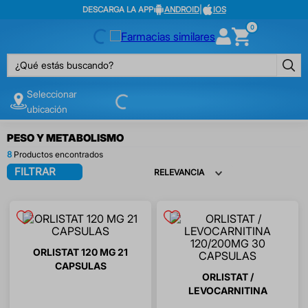
DESCARGA LA APP
ANDROID
|
IOS
0
¿Qué estás buscando?
Seleccionar
ubicación
PESO Y METABOLISMO
8
FILTRAR
RELEVANCIA
ORLISTAT 120 MG 21
CAPSULAS
ORLISTAT /
LEVOCARNITINA
120/200MG 30