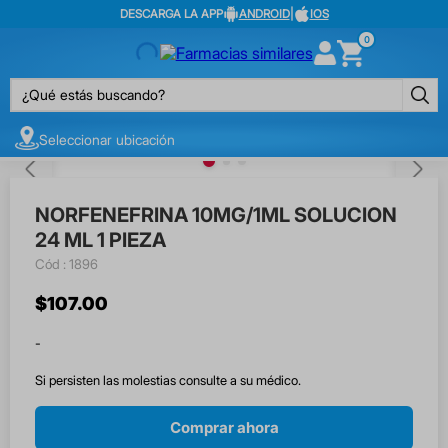
DESCARGA LA APP
ANDROID
|
IOS
0
¿Qué estás buscando?
Seleccionar ubicación
NORFENEFRINA 10MG/1ML SOLUCION
24 ML 1 PIEZA
:
1896
$
107
.
00
-
Si persisten las molestias consulte a su médico.
Comprar ahora