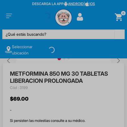
DESCARGA LA APP
ANDROID
|
IOS
0
¿Qué estás buscando?
Seleccionar
ubicación
METFORMINA 850 MG 30 TABLETAS
LIBERACION PROLONGADA
:
3199
$
69
.
00
-
Si persisten las molestias consulte a su médico.