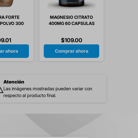
BRA FORTE
MAGNESIO CITRATO
POLVO 300
400MG 60 CAPSULAS
 PIEZA
09
.
01
$
109
.
00
r ahora
Comprar ahora
Atención
Las imágenes mostradas pueden variar con
respecto al producto final.