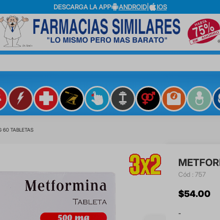
DESCARGA LA APP
ANDROID
|
IOS
?
 60 TABLETAS
METFORM
:
757
$
54
.
00
-