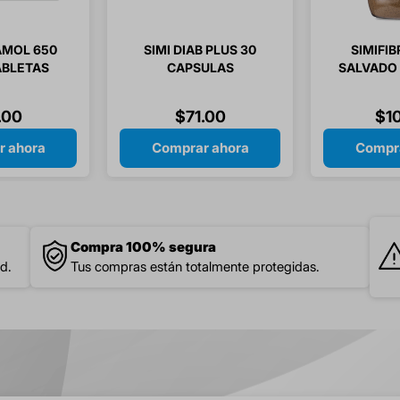
AMOL 650
SIMI DIAB PLUS 30
SIMIFI
ABLETAS
CAPSULAS
SALVADO 
GR 1
.
00
$
71
.
00
$
1
r ahora
Comprar ahora
Compra
Compra 100% segura
d.
Tus compras están totalmente protegidas.