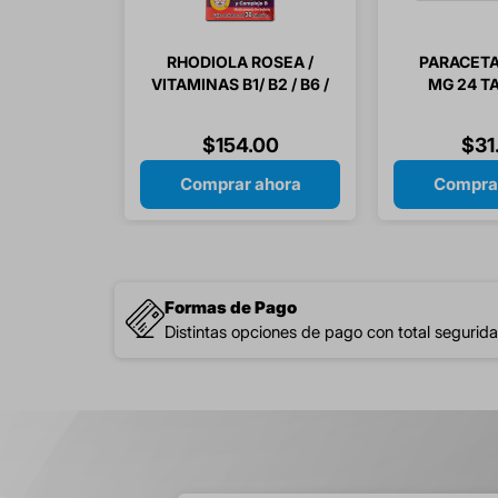
RHODIOLA ROSEA /
PARACET
VITAMINAS B1/ B2 / B6 /
MG 24 T
B12 / ACIDO FOLICO 30
CAPSULAS
$
154
.
00
$
31
Comprar ahora
Compra
Formas de Pago
Distintas opciones de pago con total segurida