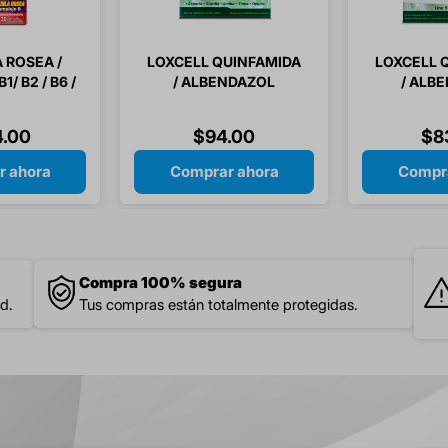
 ROSEA /
LOXCELL QUINFAMIDA
LOXCELL 
/ B2 / B6 /
/ ALBENDAZOL
/ ALB
 FOLICO 30
300/400MG 1 TABLETA
100/
ULAS
PEDI
4
.
00
$
94
.
00
$
8
SUSPENSI
r ahora
Comprar ahora
Compra
Compra 100% segura
d.
Tus compras están totalmente protegidas.