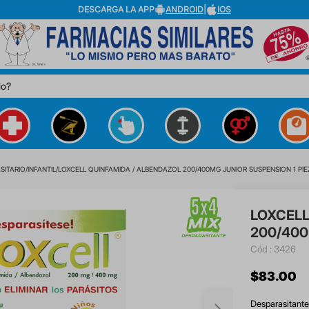
DESCARGA LA APP
ANDROID
|
IOS
do?
SITARIO
INFANTIL
LOXCELL QUINFAMIDA / ALBENDAZOL 200/400MG JUNIOR SUSPENSION 1 PIE
LOXCELL
200/400
:
3426
$
83
.
00
Desparasitante