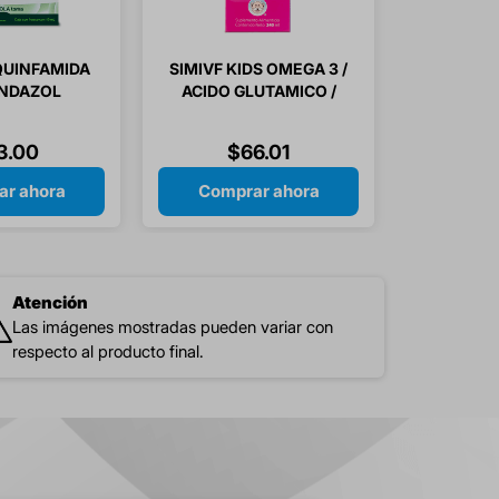
QUINFAMIDA
SIMIVF KIDS OMEGA 3 /
ENDAZOL
ACIDO GLUTAMICO /
200MG
JALEA REAL /
ATRICO
VITAMINAS JARABE
3
.
00
$
66
.
01
ON 1 PIEZA
240 ML 1 PIEZA
r ahora
Comprar ahora
Atención
Las imágenes mostradas pueden variar con
respecto al producto final.