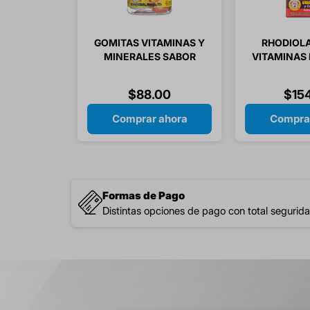
GOMITAS VITAMINAS Y
RHODIOLA
MINERALES SABOR
VITAMINAS B1
LIMON / NARANJA /
B12 / ACIDO
PIÑA / SIMIGOMITAS
CAPS
$
88
.
00
$
15
60 GOMITAS
Comprar ahora
Compra
Formas de Pago
Distintas opciones de pago con total segurida