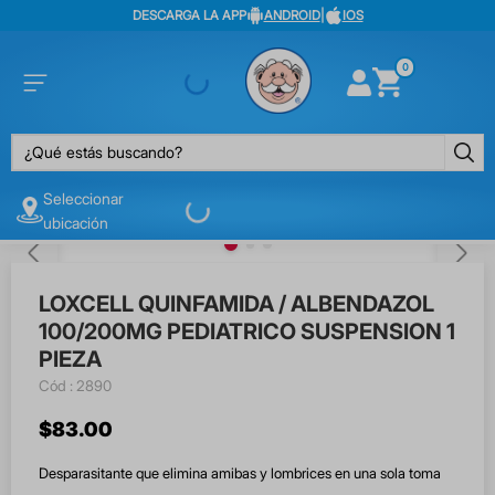
DESCARGA LA APP
ANDROID
|
IOS
0
¿Qué estás buscando?
Seleccionar
ubicación
LOXCELL QUINFAMIDA / ALBENDAZOL
100/200MG PEDIATRICO SUSPENSION 1
PIEZA
:
2890
$
83
.
00
Desparasitante que elimina amibas y lombrices en una sola toma