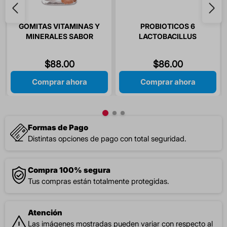
GOMITAS VITAMINAS Y
PROBIOTICOS 6
MINERALES SABOR
LACTOBACILLUS
LIMON / NARANJA / PIÑA
SOBRES POLVO 6
/ SIMIGOMITAS 60
SOBRES
$
88
.
00
$
86
.
00
GOMITAS
Comprar ahora
Comprar ahora
Formas de Pago
Distintas opciones de pago con total seguridad.
Compra 100% segura
Tus compras están totalmente protegidas.
Atención
Las imágenes mostradas pueden variar con respecto al