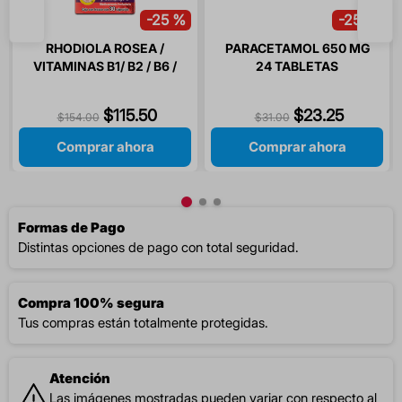
-
25 %
-
25 %
RHODIOLA ROSEA /
PARACETAMOL 650 MG
VITAMINAS B1/ B2 / B6 /
24 TABLETAS
B12 / ACIDO FOLICO 30
CAPSULAS
$
115
.
50
$
23
.
25
$
154
.
00
$
31
.
00
Comprar ahora
Comprar ahora
Formas de Pago
Distintas opciones de pago con total seguridad.
Compra 100% segura
Tus compras están totalmente protegidas.
Atención
Las imágenes mostradas pueden variar con respecto al