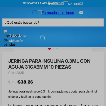
DESCARGA LA APP
ANDROID
|
IOS
0
¿Qué estás buscando?
Seleccionar
ubicación
JERINGA PARA INSULINA 0.3ML CON
AGUJA 31GX6MM 10 PIEZAS
:
2835
$
38
.
26
$
51
.
01
Jeringa para insulina de 0.3 ml, con aguja más corta, para disminuir
el dolor y facilitar la penetración.
La imagen puede variar con respecto al producto final y zona