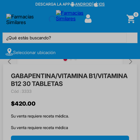
DESCARGA LA APP
ANDROID
|
IOS
0
¿Qué estás buscando?
Seleccionar ubicación
GABAPENTINA/VITAMINA B1/VITAMINA
B12 30 TABLETAS
:
3333
$
420
.
00
Su venta requiere receta médica.
Su venta requiere receta médica