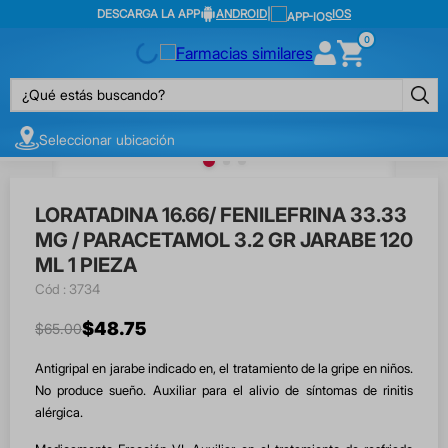
DESCARGA LA APP
ANDROID
|
IOS
0
¿Qué estás buscando?
Seleccionar ubicación
LORATADINA 16.66/ FENILEFRINA 33.33
MG / PARACETAMOL 3.2 GR JARABE 120
ML 1 PIEZA
:
3734
$
48
.
75
$
65
.
00
Antigripal en jarabe indicado en, el tratamiento de la gripe en niños.
No produce sueño. Auxiliar para el alivio de síntomas de rinitis
alérgica.