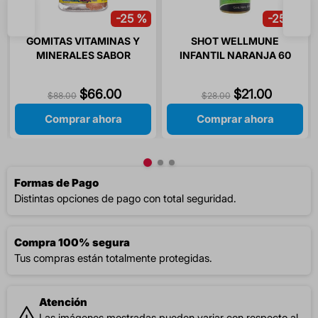
-
25 %
-
25 %
GOMITAS VITAMINAS Y
SHOT WELLMUNE
MINERALES SABOR
INFANTIL NARANJA 60
LIMON / NARANJA / PIÑA
ML 1 PIEZA
/ SIMIGOMITAS 60
$
66
.
00
$
21
.
00
$
88
.
00
$
28
.
00
GOMITAS
Comprar ahora
Comprar ahora
Formas de Pago
Distintas opciones de pago con total seguridad.
Compra 100% segura
Tus compras están totalmente protegidas.
Atención
Las imágenes mostradas pueden variar con respecto al