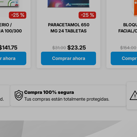
-
25 %
-
25 %
RIO /
PARACETAMOL 650
BLOQ
A 100/300
MG 24 TABLETAS
FACIAL/
APSULAS
FPS50
ETE
$
141
.
75
$
23
.
25
$
31
.
00
$
154
.
00
r ahora
Comprar ahora
Compra
Compra 100% segura
d.
Tus compras están totalmente protegidas.