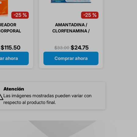
-
25 %
-
25 %
UEADOR
AMANTADINA /
CORPORAL
CLORFENAMINA /
+125GR
PARACETAMOL 24
RNAL
CAPSULAS
$
115
.
50
$
24
.
75
$
33
.
00
r ahora
Comprar ahora
Atención
Las imágenes mostradas pueden variar con
respecto al producto final.