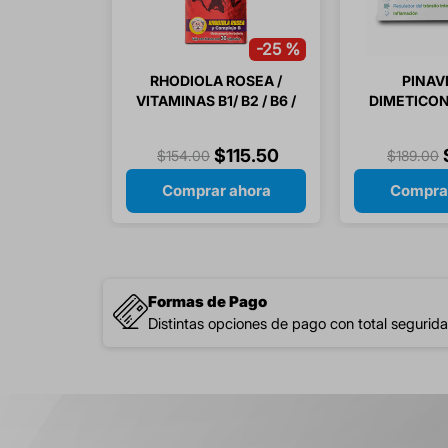
-
25 %
RHODIOLA ROSEA /
PINAVE
VITAMINAS B1/ B2 / B6 /
DIMETICON
B12 / ACIDO FOLICO 30
MG 16 C
CAPSULAS
$
115
.
50
$
154
.
00
$
189
.
00
Comprar ahora
Compra
Formas de Pago
Distintas opciones de pago con total segurida