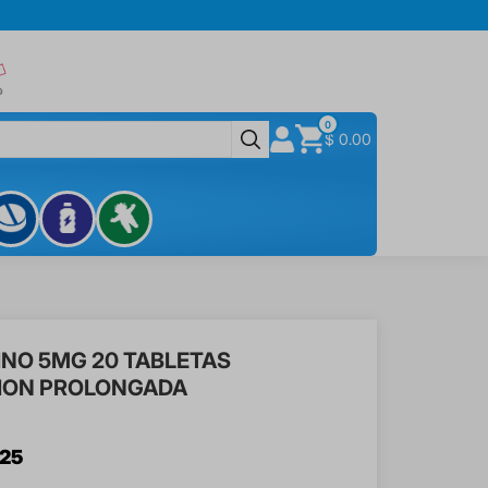
0
$ 0.00
INO 5MG 20 TABLETAS
CION PROLONGADA
25