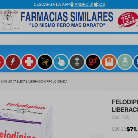
DESCARGA LA APP
ANDROID
|
IOS
?
 5MG 20 TABLETAS LIBERACION PROLONGADA
FELODIP
LIBERA
:
765
$
71
.
$
95
.
00