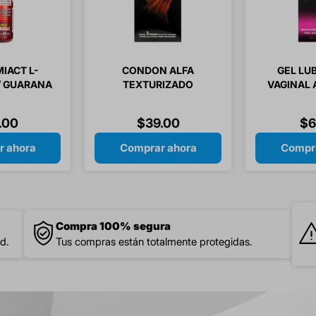
IACT L-
CONDON ALFA
GEL LU
/ GUARANA
TEXTURIZADO
VAGINAL 
 B12 SABOR
RETARDANTE 3 PIEZAS
60GR 
 60 ML 1
.
00
$
39
.
00
$
6
EZA
r ahora
Comprar ahora
Compra
Compra 100% segura
d.
Tus compras están totalmente protegidas.