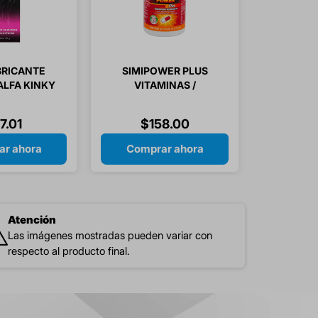
BRICANTE
SIMIPOWER PLUS
ALFA KINKY
VITAMINAS /
1 PIEZA
MINERALES /
ARGININA 60
7
.
01
$
158
.
00
CAPSULAS
r ahora
Comprar ahora
Atención
Las imágenes mostradas pueden variar con
respecto al producto final.