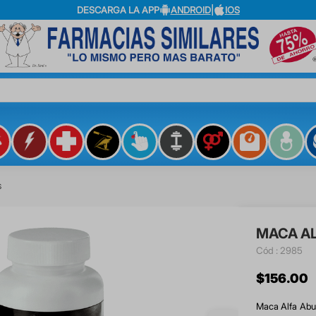
DESCARGA LA APP
ANDROID
|
IOS
?
S
MACA AL
:
2985
$
156
.
00
Maca Alfa Abuz