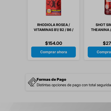
RHODIOLA ROSEA /
SHOT SIM
VITAMINAS B1/ B2 / B6 /
THEANINA 
B12 / ACIDO FOLICO 30
/ VITAMINA
CAPSULAS
GROSELLA
$
154
.
00
$
27
PI
Comprar ahora
Compra
Formas de Pago
Distintas opciones de pago con total segurida