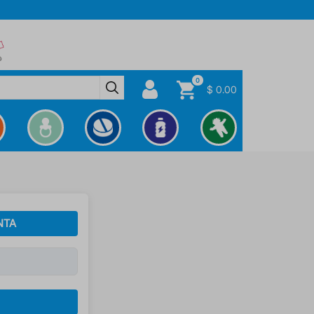
0
$ 0.00
NTA