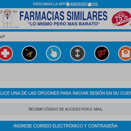
DESCARGA LA APP
ANDROID
|
IOS
do?
ILICE UNA DE LAS OPCIONES PARA INICIAR SESIÓN EN SU CUE
RECIBIR CÓDIGO DE ACCESO POR E-MAIL
INGRESE CORREO ELECTRÓNICO Y CONTRASEÑA