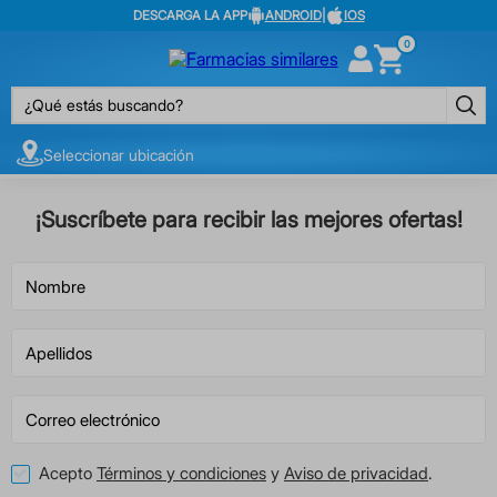
DESCARGA LA APP
ANDROID
|
IOS
0
¿Qué estás buscando?
Seleccionar ubicación
¡Suscríbete para recibir las mejores ofertas!
Acepto
Términos y condiciones
y
Aviso de privacidad
.