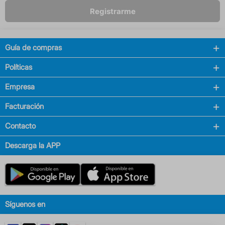
Registrarme
Guía de compras
Políticas
Empresa
Facturación
Contacto
Descarga la APP
Síguenos en