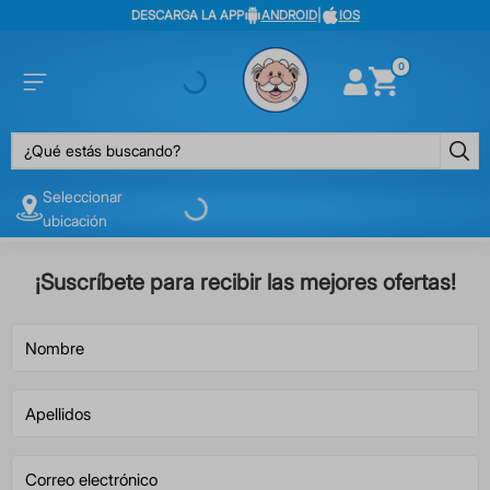
DESCARGA LA APP
ANDROID
|
IOS
0
¿Qué estás buscando?
Seleccionar
ubicación
¡Suscríbete para recibir las mejores ofertas!