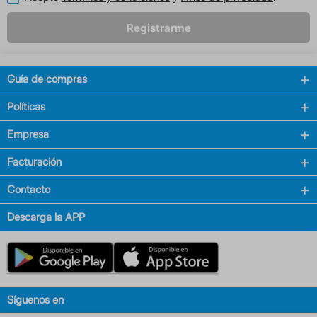
Registrarme
Guía de compras
Políticas
Empresa
Facturación
Contacto
Descarga la APP
Síguenos en