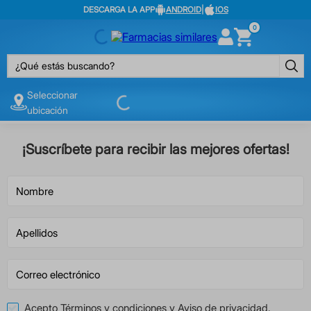
DESCARGA LA APP
ANDROID
|
IOS
0
¿Qué estás buscando?
Seleccionar
ubicación
¡Suscríbete para recibir las mejores ofertas!
Acepto
Términos y condiciones
y
Aviso de privacidad
.