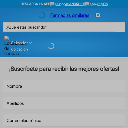
DESCARGA LA APP
ANDROID
|
IOS
0
¿Qué estás buscando?
Seleccionar
ubicación
¡Suscríbete para recibir las mejores ofertas!