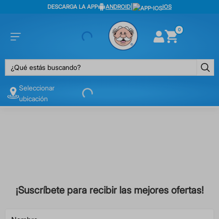
DESCARGA LA APP
ANDROID
|
IOS
0
¿Qué estás buscando?
Seleccionar
ubicación
¡Suscríbete para recibir las mejores ofertas!