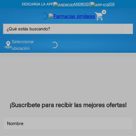
DESCARGA LA APP
ANDROID
|
IOS
0
¿Qué estás buscando?
Seleccionar
ubicación
¡Suscríbete para recibir las mejores ofertas!