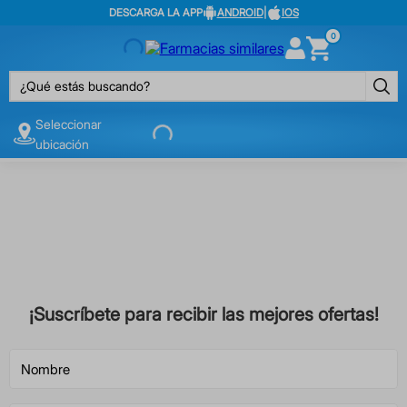
DESCARGA LA APP
ANDROID
|
IOS
0
¿Qué estás buscando?
Seleccionar
ubicación
¡Suscríbete para recibir las mejores ofertas!