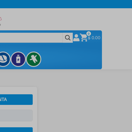
0
$ 0.00
NTA