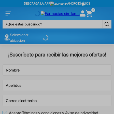
DESCARGA LA APP
ANDROID
|
IOS
0
¿Qué estás buscando?
Seleccionar
ubicación
¡Suscríbete para recibir las mejores ofertas!
Acepto
Términos y condiciones
y
Aviso de privacidad
.