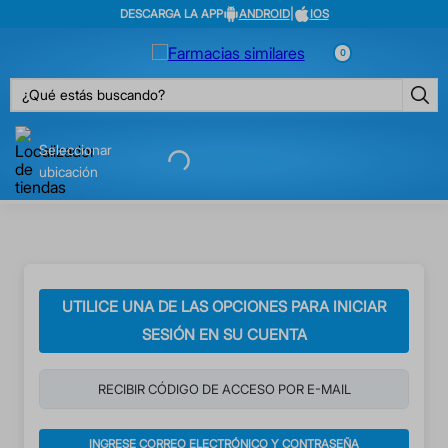
DESCARGA LA APP
ANDROID
|
IOS
0
¿Qué estás buscando?
Seleccionar
ubicación
UTILICE UNA DE LAS OPCIONES PARA INICIAR
SESIÓN EN SU CUENTA
RECIBIR CÓDIGO DE ACCESO POR E-MAIL
INGRESE CORREO ELECTRÓNICO Y CONTRASEÑA