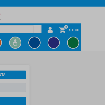
0
$ 0.00
NTA