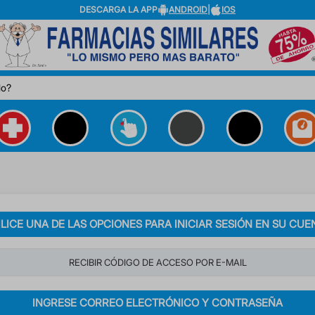
DESCARGA LA APP
ANDROID
|
IOS
do?
ILICE UNA DE LAS OPCIONES PARA INICIAR SESIÓN EN SU CUE
RECIBIR CÓDIGO DE ACCESO POR E-MAIL
INGRESE CORREO ELECTRÓNICO Y CONTRASEÑA