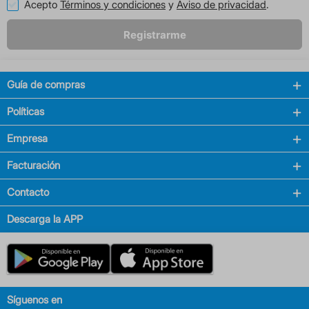
Acepto
Términos y condiciones
y
Aviso de privacidad
.
Registrarme
Guía de compras
Políticas
Empresa
Facturación
Contacto
Descarga la APP
Síguenos en