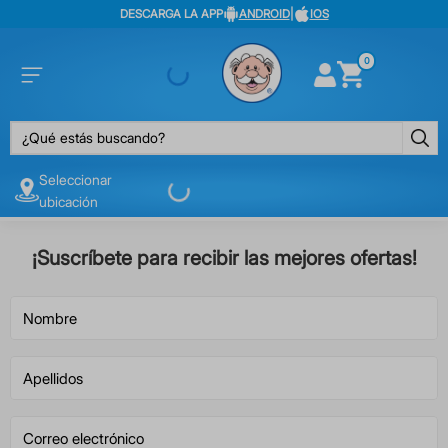
DESCARGA LA APP
ANDROID
|
IOS
0
¿Qué estás buscando?
Seleccionar
ubicación
¡Suscríbete para recibir las mejores ofertas!