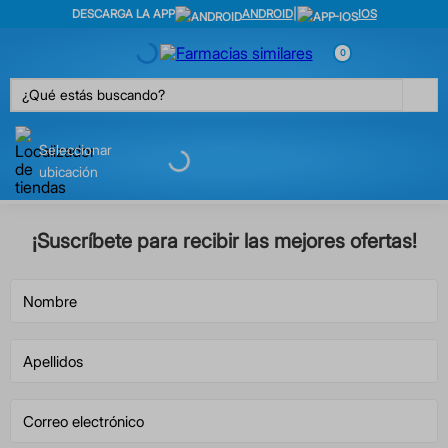
DESCARGA LA APP
ANDROID
|
IOS
0
¿Qué estás buscando?
Seleccionar
ubicación
¡Suscríbete para recibir las mejores ofertas!