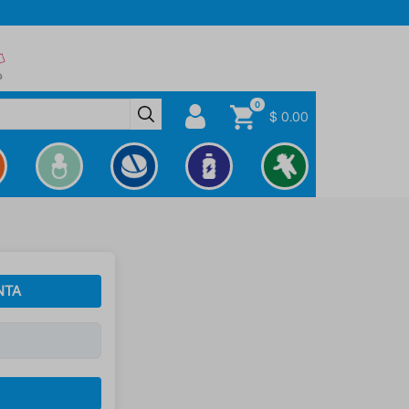
0
$ 0.00
NTA