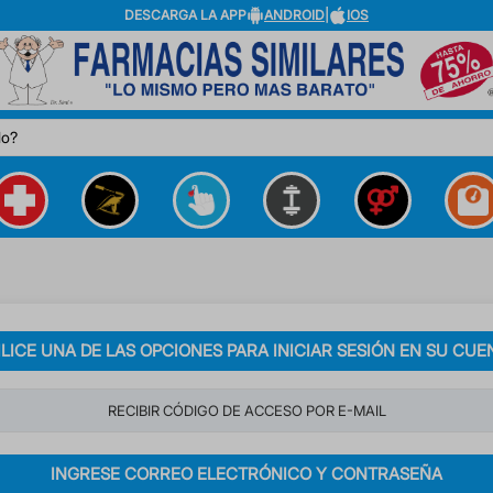
DESCARGA LA APP
ANDROID
|
IOS
do?
ILICE UNA DE LAS OPCIONES PARA INICIAR SESIÓN EN SU CUE
RECIBIR CÓDIGO DE ACCESO POR E-MAIL
INGRESE CORREO ELECTRÓNICO Y CONTRASEÑA