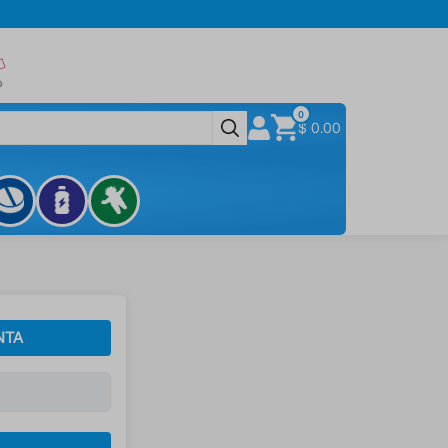
0
$ 0.00
NTA