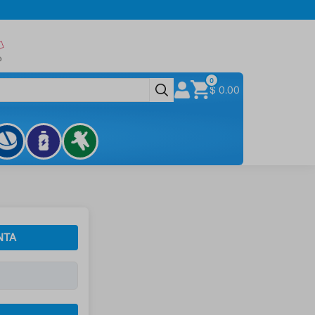
0
$ 0.00
NTA