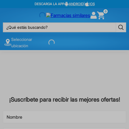
DESCARGA LA APP
ANDROID
|
IOS
0
¿Qué estás buscando?
Seleccionar
ubicación
¡Suscríbete para recibir las mejores ofertas!