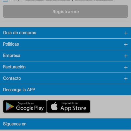
Registrarme
Guía de compras
Políticas
Empresa
Facturación
Contacto
Descarga la APP
Síguenos en