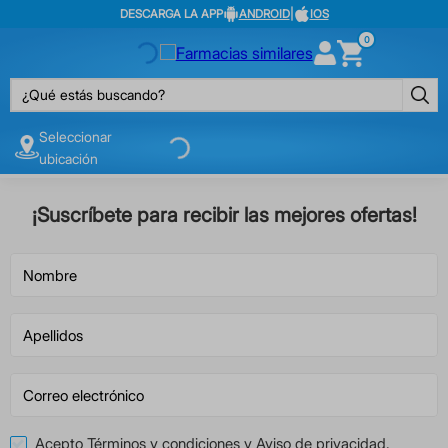
DESCARGA LA APP
ANDROID
|
IOS
0
¿Qué estás buscando?
Seleccionar
ubicación
¡Suscríbete para recibir las mejores ofertas!
Acepto
Términos y condiciones
y
Aviso de privacidad
.