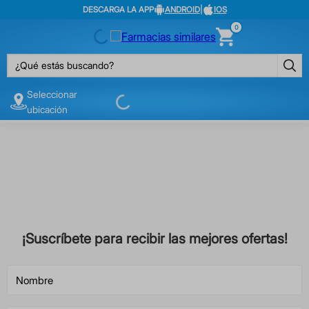
DESCARGA LA APP
ANDROID
|
IOS
0
¿Qué estás buscando?
Seleccionar
ubicación
¡Suscríbete para recibir las mejores ofertas!