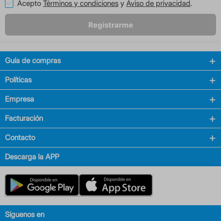
Acepto
Términos y condiciones
y
Aviso de privacidad
.
Registrarme
Guía de compras
Políticas
Empresa
Facturación
Contacto
Descarga la APP
Síguenos en