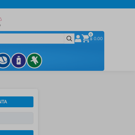
0
$ 0.00
NTA