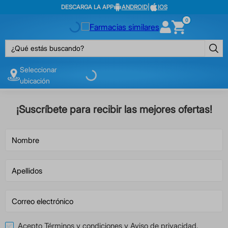
DESCARGA LA APP
ANDROID
|
IOS
0
¿Qué estás buscando?
Seleccionar
ubicación
¡Suscríbete para recibir las mejores ofertas!
Acepto
Términos y condiciones
y
Aviso de privacidad
.