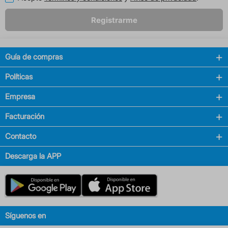
Registrarme
Guía de compras
Políticas
Empresa
Facturación
Contacto
Descarga la APP
Síguenos en