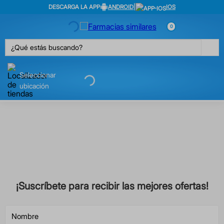
DESCARGA LA APP
ANDROID
|
IOS
0
¿Qué estás buscando?
Seleccionar
ubicación
¡Suscríbete para recibir las mejores ofertas!