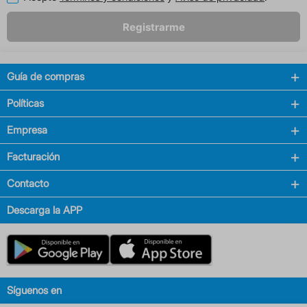
Registrarme
Guía de compras
Políticas
Empresa
Facturación
Contacto
Descarga la APP
Síguenos en