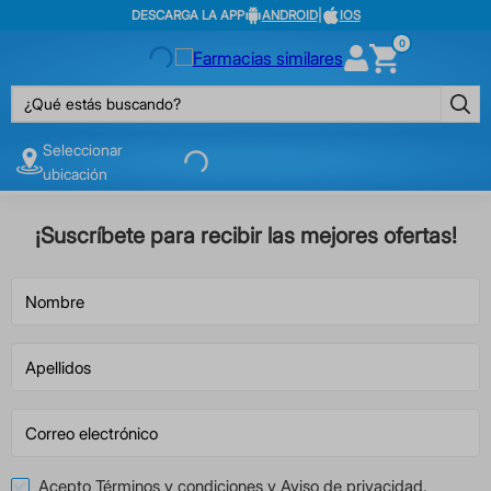
DESCARGA LA APP
ANDROID
|
IOS
0
¿Qué estás buscando?
Seleccionar
ubicación
¡Suscríbete para recibir las mejores ofertas!
Acepto
Términos y condiciones
y
Aviso de privacidad
.