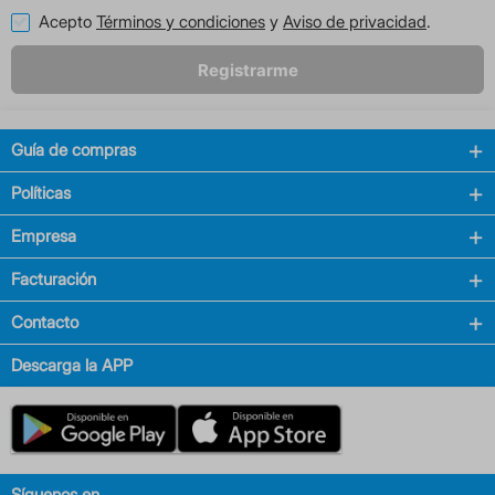
Acepto
Términos y condiciones
y
Aviso de privacidad
.
Registrarme
Guía de compras
Políticas
Empresa
Facturación
Contacto
Descarga la APP
Síguenos en