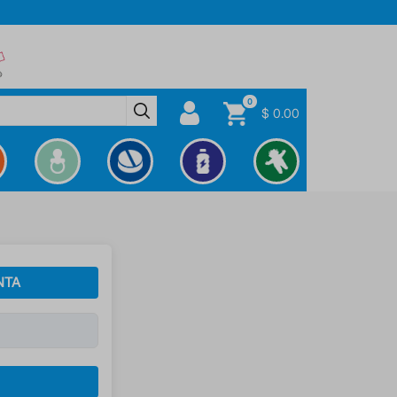
0
$ 0.00
NTA