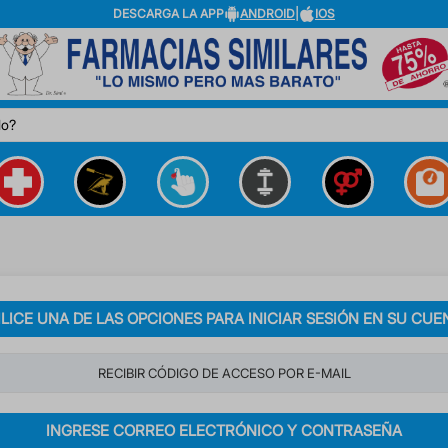
DESCARGA LA APP
ANDROID
|
IOS
do?
ILICE UNA DE LAS OPCIONES PARA INICIAR SESIÓN EN SU CUE
RECIBIR CÓDIGO DE ACCESO POR E-MAIL
INGRESE CORREO ELECTRÓNICO Y CONTRASEÑA