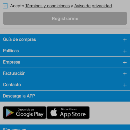
Acepto
Términos y condiciones
y
Aviso de privacidad
.
Registrarme
Guía de compras
Políticas
Empresa
Facturación
Contacto
Descarga la APP
Síguenos en