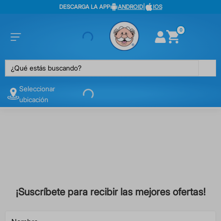
DESCARGA LA APP
ANDROID
|
IOS
0
¿Qué estás buscando?
Seleccionar
ubicación
¡Suscríbete para recibir las mejores ofertas!