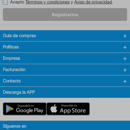
Acepto
Términos y condiciones
y
Aviso de privacidad
.
Registrarme
Guía de compras
Políticas
Empresa
Facturación
Contacto
Descarga la APP
Síguenos en