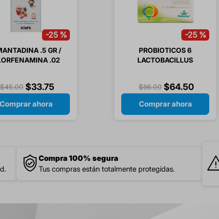
-
25 %
-
25 %
ANTADINA .5 GR /
PROBIOTICOS 6
LORFENAMINA .02
LACTOBACILLUS
/ PARACETAMOL 3
SOBRES POLVO 6
GR SOLUCION
SOBRES
$
33
.
75
$
64
.
50
$
45
.
00
$
86
.
00
INFANTIL 60 ML 1
PIEZA
Comprar ahora
Comprar ahora
Compra 100% segura
d.
Tus compras están totalmente protegidas.