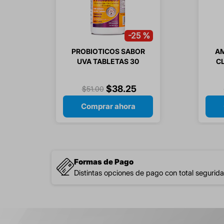
-
25 %
PROBIOTICOS SABOR
AM
UVA TABLETAS 30
C
MASTICABLES
GR
$
38
.
25
$
51
.
00
Comprar ahora
Formas de Pago
Distintas opciones de pago con total segurida