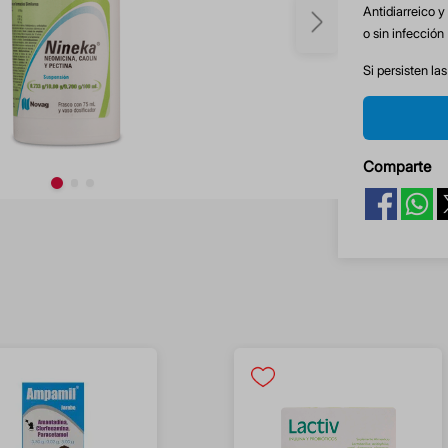
Antidiarreico y
o sin infección
Si persisten la
Comparte