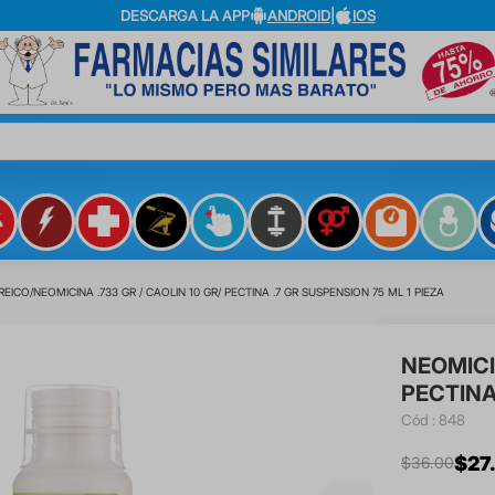
DESCARGA LA APP
ANDROID
|
IOS
?
REICO
NEOMICINA .733 GR / CAOLIN 10 GR/ PECTINA .7 GR SUSPENSION 75 ML 1 PIEZA
NEOMICIN
PECTINA 
:
848
$
27
.
$
36
.
00