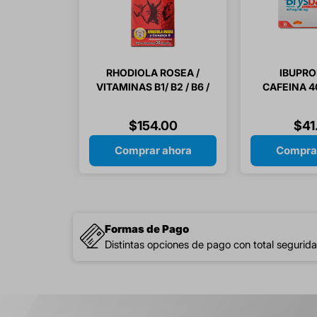
RHODIOLA ROSEA /
IBUPRO
VITAMINAS B1/ B2 / B6 /
CAFEINA 4
B12 / ACIDO FOLICO 30
10 CA
CAPSULAS
$
154
.
00
$
41
Comprar ahora
Compra
Formas de Pago
Distintas opciones de pago con total segurida