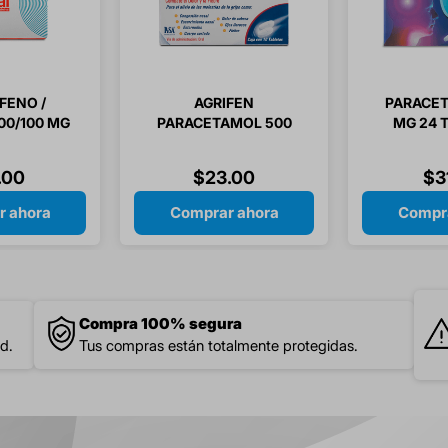
FENO /
AGRIFEN
PARACET
00/100 MG
PARACETAMOL 500
MG 24 
PSULAS
MG / CAFEINA 25 MG /
FENILEFRINA 5 MG /
.
00
$
23
.
00
$
3
CLORFENAMINA 4 MG
10 TABLETAS
r ahora
Comprar ahora
Compra
Compra 100% segura
d.
Tus compras están totalmente protegidas.