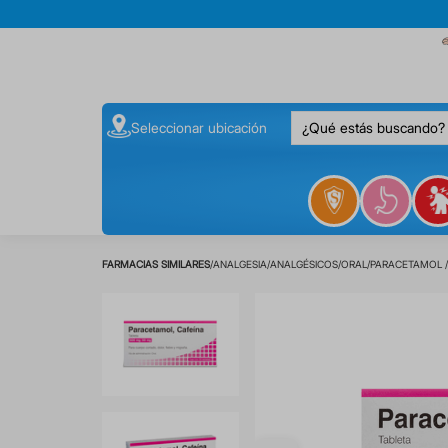
¿Qué estás buscando
Seleccionar ubicación
ANALGESIA
ANALGÉSICOS
ORAL
PARACETAMOL /