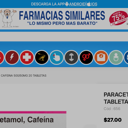
DESCARGA LA APP
ANDROID
|
IOS
?
 CAFEINA 500/50MG 20 TABLETAS
PARACET
TABLET
:
656
$
27
.
00