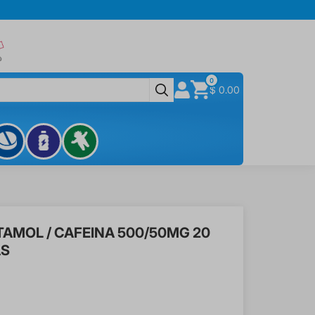
0
$ 0.00
AMOL / CAFEINA 500/50MG 20
AS