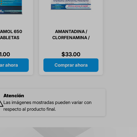
AMOL 650
AMANTADINA /
TABLETAS
CLORFENAMINA /
PARACETAMOL 24
CAPSULAS
1
.
00
$
33
.
00
r ahora
Comprar ahora
Atención
Las imágenes mostradas pueden variar con
respecto al producto final.