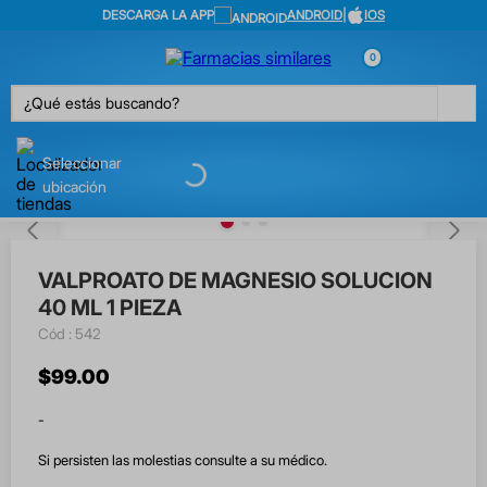
DESCARGA LA APP
ANDROID
|
IOS
0
¿Qué estás buscando?
Seleccionar
ubicación
VALPROATO DE MAGNESIO SOLUCION
40 ML 1 PIEZA
:
542
$
99
.
00
-
Si persisten las molestias consulte a su médico.