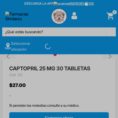
DESCARGA LA APP
ANDROID
|
IOS
0
¿Qué estás buscando?
Seleccionar
ubicación
CAPTOPRIL 25 MG 30 TABLETAS
:
53
$
27
.
00
-
Si persisten las molestias consulte a su médico.
Comprar ahora