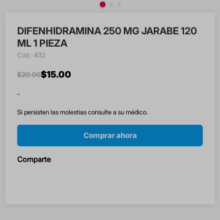
DIFENHIDRAMINA 250 MG JARABE 120
ML 1 PIEZA
:
432
$
15
.
00
$
20
.
00
-
Si persisten las molestias consulte a su médico.
Comprar ahora
Comparte