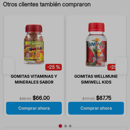
Otros clientes también compraron
-
25 %
-
25 %
GOMITAS VITAMINAS Y
GOMITAS WELLMUNE
MINERALES SABOR
SIMIWELL KIDS
LIMON / NARANJA / PIÑA
SABORES NARANJA /
/ SIMIGOMITAS 60
LIMON / PIÑA / FRESA 60
$
66
.
00
$
87
.
75
$
88
.
00
$
117
.
00
GOMITAS
GOMITAS
Comprar ahora
Comprar ahora